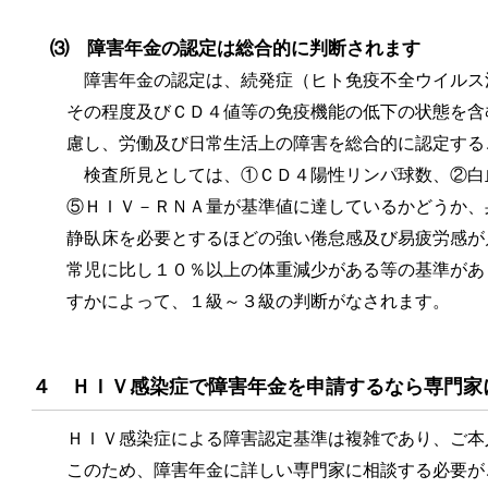
⑶ 障害年金の認定は総合的に判断されます
障害年金の認定は、続発症（ヒト免疫不全ウイルス
その程度及びＣＤ４値等の免疫機能の低下の状態を含
慮し、労働及び日常生活上の障害を総合的に認定する
検査所見としては、①ＣＤ４陽性リンパ球数、②白
⑤ＨＩＶ－ＲＮＡ量が基準値に達しているかどうか、
静臥床を必要とするほどの強い倦怠感及び易疲労感が
常児に比し１０％以上の体重減少がある等の基準があ
すかによって、１級～３級の判断がなされます。
４ ＨＩＶ感染症で障害年金を申請するなら専門家
ＨＩＶ感染症による障害認定基準は複雑であり、ご本
このため、障害年金に詳しい専門家に相談する必要が