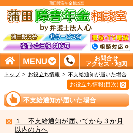
蒲田障害年金相談室
お問合せ
MENU
アクセス・地図
トップ
お役立ち情報
不支給通知が届いた場合
お役立ち情報(目次)
不支給通知が届いた場合
１ 不支給通知が届いてから３か月
以内の方へ