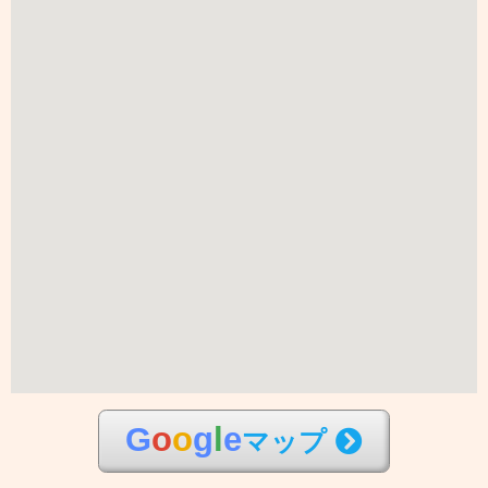
G
o
o
g
l
e
マップ